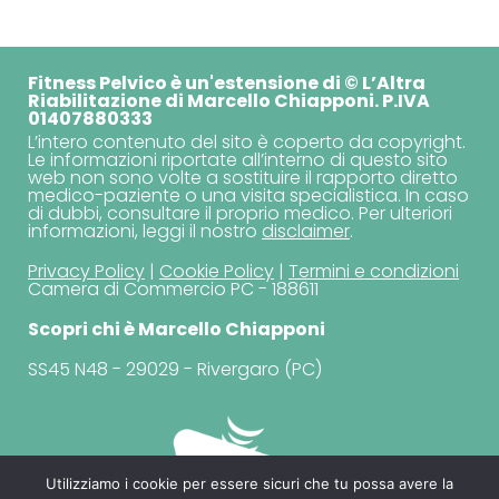
Fitness Pelvico è un'estensione di © L’Altra
Riabilitazione di Marcello Chiapponi. P.IVA
01407880333
L’intero contenuto del sito è coperto da copyright.
Le informazioni riportate all’interno di questo sito
web non sono volte a sostituire il rapporto diretto
medico-paziente o una visita specialistica. In caso
di dubbi, consultare il proprio medico. Per ulteriori
informazioni, leggi il nostro
disclaimer
.
Privacy Policy
|
Cookie Policy
|
Termini e condizioni
Camera di Commercio PC - 188611
Scopri chi è Marcello Chiapponi
SS45 N48 - 29029 - Rivergaro (PC)
Utilizziamo i cookie per essere sicuri che tu possa avere la